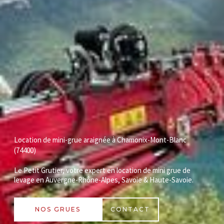
Location de mini-grue araignée à Chamonix-Mont-Blanc
(74400)
Le Petit Grutier, votre expert en location de mini grue de
levage en Auvergne-Rhône-Alpes, Savoie & Haute-Savoie.
NOS GRUES
CONTACT