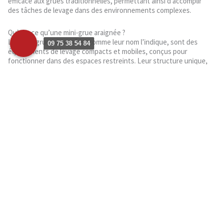
efficace aux grues traditionnelles, permettant ainsi d’accomplir
des tâches de levage dans des environnements complexes.
Qu’est-ce qu’une mini-grue araignée ?
Les mini-grues araignées, comme leur nom l’indique, sont des
09 75 38 54 84
équipements de levage compacts et mobiles, conçus pour
fonctionner dans des espaces restreints. Leur structure unique,
dotée de stabilisateurs réglables, leur permet de s’adapter à une
variété de terrains, y compris les terrains accidentés ou inclinés.
Ces machines sont généralement équipées de bras télescopiques
et peuvent être utilisées pour soulever des charges importantes à
des hauteurs considérables.
Pourquoi choisir la location de mini-grue araignée à Chamonix-
Mont-Blanc ?
Chamonix-Mont-Blanc, avec ses paysages montagneux
spectaculaires, présente des défis uniques en matière de
construction. Les mini-grues araignées offrent une solution idéale
pour les chantiers de construction dans cette région. Leur
capacité à accéder aux zones restreintes, telles que les chantiers
en montagne ou les zones urbaines denses, en fait un choix
privilégié pour de nombreux entrepreneurs.