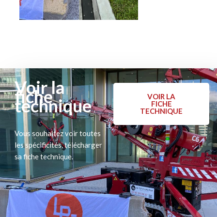
Voir la
fiche
VOIR LA
technique
FICHE
TECHNIQUE
Vous souhaitez voir toutes
les spécificités, télécharger
sa fiche technique.