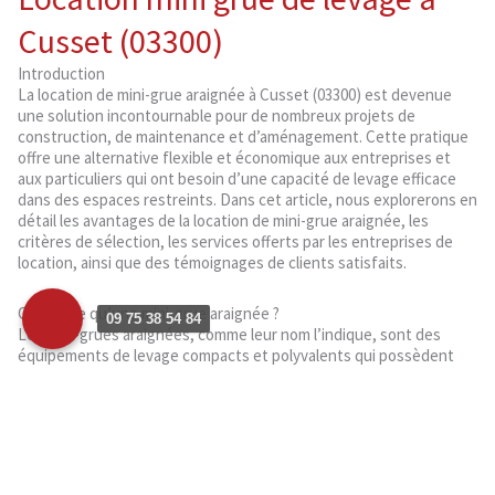
Cusset (03300)
Introduction
La location de mini-grue araignée à Cusset (03300) est devenue
une solution incontournable pour de nombreux projets de
construction, de maintenance et d’aménagement. Cette pratique
offre une alternative flexible et économique aux entreprises et
aux particuliers qui ont besoin d’une capacité de levage efficace
dans des espaces restreints. Dans cet article, nous explorerons en
détail les avantages de la location de mini-grue araignée, les
critères de sélection, les services offerts par les entreprises de
location, ainsi que des témoignages de clients satisfaits.
Qu’est-ce qu’une mini-grue araignée ?
09 75 38 54 84
Les mini-grues araignées, comme leur nom l’indique, sont des
équipements de levage compacts et polyvalents qui possèdent
des pattes télescopiques, leur donnant une ressemblance avec
une araignée. Elles sont conçues pour fonctionner dans des
espaces restreints où les grues traditionnelles ne peuvent pas
accéder facilement. Ces machines sont équipées de bras
télescopiques et de treuils pour soulever et déplacer des charges
avec précision.