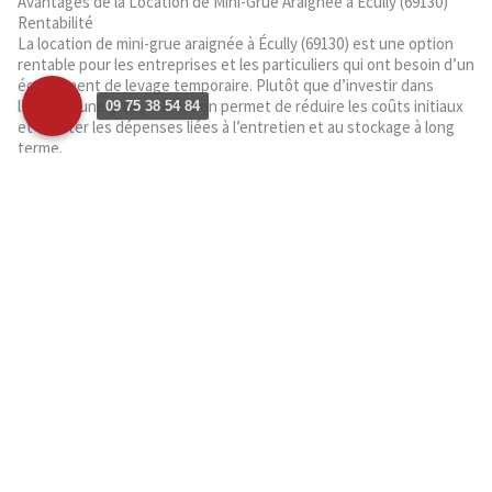
Avantages de la Location de Mini-Grue Araignée à Écully (69130)
Rentabilité
La location de mini-grue araignée à Écully (69130) est une option
rentable pour les entreprises et les particuliers qui ont besoin d’un
équipement de levage temporaire. Plutôt que d’investir dans
l’achat d’une grue, la location permet de réduire les coûts initiaux
09 75 38 54 84
et d’éviter les dépenses liées à l’entretien et au stockage à long
terme.
Maniabilité dans les espaces restreints
Étant donné leur taille compacte, les mini-grues araignées sont
parfaitement adaptées pour travailler dans des espaces confinés
tels que les chantiers de construction urbains. Leur capacité à se
déplacer facilement et à manœuvrer dans des espaces restreints
permet d’optimiser l’efficacité des travaux, même dans les
environnements les plus exigeants.
Polyvalence dans diverses tâches de construction
Les mini-grues araignées peuvent être équipées de différents
accessoires et outils pour s’adapter à une variété de tâches de
construction. Que ce soit pour le levage de matériaux lourds,
l’installation de vitrages ou la pose de structures métalliques, ces
équipements polyvalents peuvent répondre à divers besoins sur le