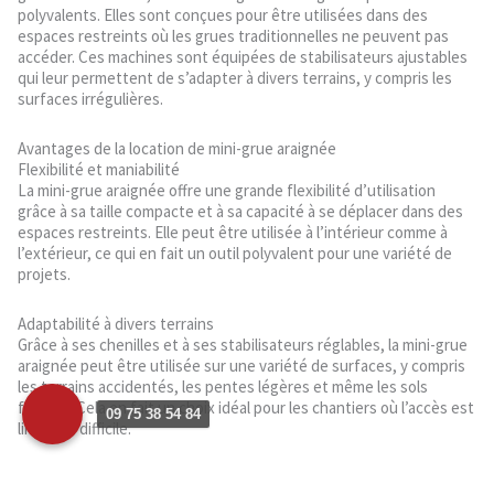
polyvalents. Elles sont conçues pour être utilisées dans des
espaces restreints où les grues traditionnelles ne peuvent pas
accéder. Ces machines sont équipées de stabilisateurs ajustables
qui leur permettent de s’adapter à divers terrains, y compris les
surfaces irrégulières.
Avantages de la location de mini-grue araignée
Flexibilité et maniabilité
La mini-grue araignée offre une grande flexibilité d’utilisation
grâce à sa taille compacte et à sa capacité à se déplacer dans des
espaces restreints. Elle peut être utilisée à l’intérieur comme à
l’extérieur, ce qui en fait un outil polyvalent pour une variété de
projets.
Adaptabilité à divers terrains
Grâce à ses chenilles et à ses stabilisateurs réglables, la mini-grue
araignée peut être utilisée sur une variété de surfaces, y compris
les terrains accidentés, les pentes légères et même les sols
fragiles. Cela en fait un choix idéal pour les chantiers où l’accès est
09 75 38 54 84
limité ou difficile.
Réduction des coûts